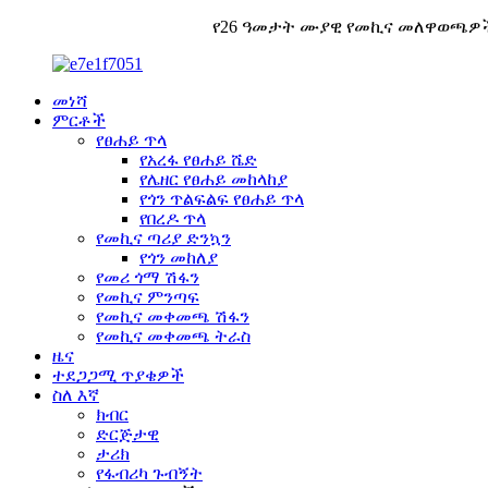
የ26 ዓመታት ሙያዊ የመኪና መለዋወጫዎች የ
መነሻ
ምርቶች
የፀሐይ ጥላ
የአረፋ የፀሐይ ሼድ
የሌዘር የፀሐይ መከላከያ
የጎን ጥልፍልፍ የፀሐይ ጥላ
የበረዶ ጥላ
የመኪና ጣሪያ ድንኳን
የጎን መከለያ
የመሪ ጎማ ሽፋን
የመኪና ምንጣፍ
የመኪና መቀመጫ ሽፋን
የመኪና መቀመጫ ትራስ
ዜና
ተደጋጋሚ ጥያቄዎች
ስለ እኛ
ክብር
ድርጅታዊ
ታሪክ
የፋብሪካ ጉብኝት