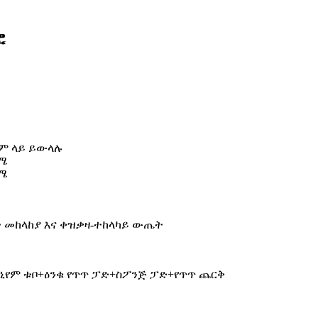
ፎ
ቅም ላይ ይውላሉ
ሴሜ
ሴሜ
ት መከላከያ እና ቀዝቃዛ-ተከላካይ ውጤት
ኒየም ቱቦ+ዕንቁ የጥጥ ፓድ+ስፖንጅ ፓድ+የጥጥ ጨርቅ