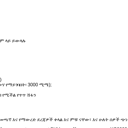
ቅም ላይ ይውላሉ
)
ውሃ የማይገባበት፡ 3000 ሚሜ);
ጠብ የሚችል የጥጥ ሽፋን
 የመጫኛ እና የማውረድ ደረጃዎች ቀላል እና ምቹ ናቸው፣ እና ሁለት ሰዎች 