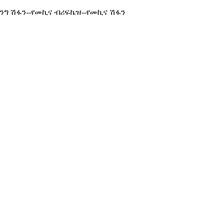
ንግ ሽፋን--የመኪና ብሪፍኬዝ--የመኪና ሽፋን