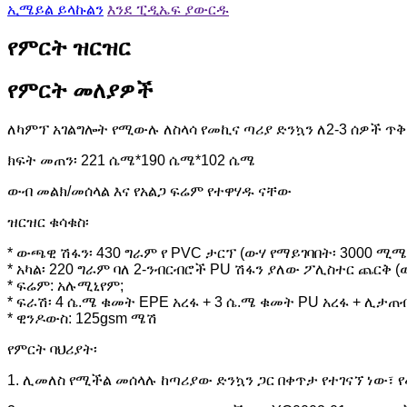
ኢሜይል ይላኩልን
እንደ ፒዲኤፍ ያውርዱ
የምርት ዝርዝር
የምርት መለያዎች
ለካምፕ አገልግሎት የሚውሉ ለስላሳ የመኪና ጣሪያ ድንኳን ለ2-3 ሰዎች ጥ
ክፍት መጠን፡ 221 ሴሜ*190 ሴሜ*102 ሴሜ
ውብ መልክ/መሰላል እና የአልጋ ፍሬም የተዋሃዱ ናቸው
ዝርዝር ቁሳቁስ፡
* ውጫዊ ሽፋን፡ 430 ግራም የ PVC ታርፕ (ውሃ የማይገባበት፡ 3000 ሚሜ
* አካል፡ 220 ግራም ባለ 2-ንብርብሮች PU ሽፋን ያለው ፖሊስተር ጨርቅ (
* ፍሬም: አሉሚኒየም;
* ፍራሽ፡ 4 ሴ.ሜ ቁመት EPE አረፋ + 3 ሴ.ሜ ቁመት PU አረፋ + ሊታ
* ዊንዶውስ: 125gsm ሜሽ
የምርት ባህሪያት፡
1. ሊመለስ የሚችል መሰላሉ ከጣሪያው ድንኳን ጋር በቀጥታ የተገናኘ ነው፣