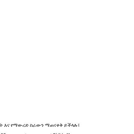
ጭነት እና የማውረድ ስራውን ማጠናቀቅ ይችላሉ፤