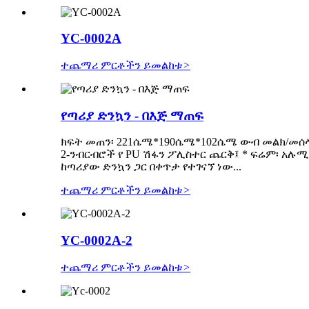
YC-0002A
ተጨማሪ ምርቶችን ይመልከቱ
>
የጣሪያ ድንኳን - በእጅ ማጠፍ
ክፍት መጠን፡ 221ሴሜ*190ሴሜ*102ሴሜ ውብ መልክ/መሰላል እ
2-ንብርብሮች የ PU ሽፋን ፖሊስተር ጨርቅ፤ * ፍሬም፡ አሉሚ
ከጣሪያው ድንኳን ጋር በቀጥታ የተገናኘ ነው...
ተጨማሪ ምርቶችን ይመልከቱ
>
YC-0002A-2
ተጨማሪ ምርቶችን ይመልከቱ
>