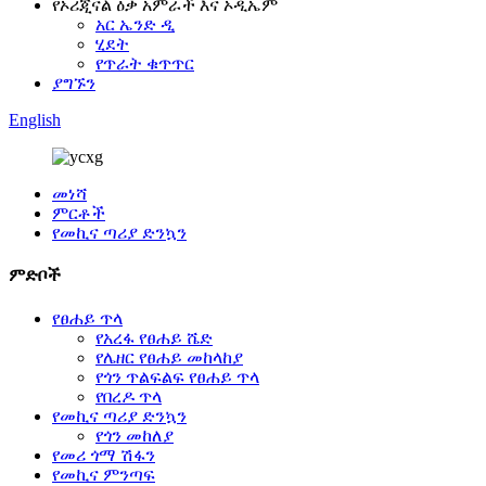
የኦሪጂናል ዕቃ አምራች እና ኦዲኤም
አር ኤንድ ዲ
ሂደት
የጥራት ቁጥጥር
ያግኙን
English
መነሻ
ምርቶች
የመኪና ጣሪያ ድንኳን
ምድቦች
የፀሐይ ጥላ
የአረፋ የፀሐይ ሼድ
የሌዘር የፀሐይ መከላከያ
የጎን ጥልፍልፍ የፀሐይ ጥላ
የበረዶ ጥላ
የመኪና ጣሪያ ድንኳን
የጎን መከለያ
የመሪ ጎማ ሽፋን
የመኪና ምንጣፍ