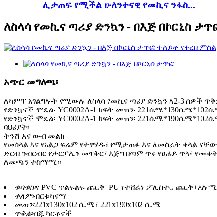
ሊታጠፍ የሚችል ሁለንተናዊ የመኪና ንፋስ...
ለስላሳ የመኪና ጣሪያ ድንኳን - በእጅ በኮርኒስ ታጥ
አጭር መግለጫ፡
ለካምፕ አገልግሎት የሚውሉ ለስላሳ የመኪና ጣሪያ ድንኳን ለ2-3 ሰዎች ጥ
የድንኳኖች ሞዴል፡ YC0002A-1 ክፍት መጠን፡ 221ሴሜ*130ሴሜ*102
የድንኳኖች ሞዴል፡ YC0002A-1 ክፍት መጠን፡ 221ሴሜ*190ሴሜ*102
ባህሪያት፡
ትንሽ እና ውብ መልክ
የመሰላል እና የአልጋ ፍሬም የተዋሃዱ፣ የሚታጠፉ እና ለመስራት ቀላል ናቸው
ድርብ ንብርብር የታርፓሊን መዋቅር፣ እጅግ በጣም ጥሩ የፀሐይ ጥላ፣ የሙቀ
ለመጫን ተስማሚ።
ቁሳቁስ፡
የ PVC ጥልፍልፍ ጨርቅ+PU የተሸፈነ ፖሊስተር ጨርቅ+አሉሚ
ቀለም፡
ብርቱካናማ
መጠን፡
221x130x102 ሴ.ሜ፣ 221x190x102 ሴ.ሜ
ጥቅል፡
ብጁ ካርቶኖች