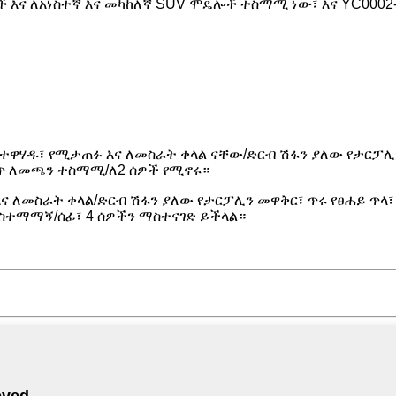
ዎች እና ለአነስተኛ እና መካከለኛ SUV ሞዴሎች ተስማሚ ነው፣ እና YC000
 የተዋሃዱ፣ የሚታጠፉ እና ለመስራት ቀላል ናቸው/ድርብ ሽፋን ያለው የታርፓሊ
ስጥ ለመጫን ተስማሚ/ለ2 ሰዎች የሚኖሩ።
እና ለመስራት ቀላል/ድርብ ሽፋን ያለው የታርፓሊን መዋቅር፣ ጥሩ የፀሐይ ጥላ፣
አስተማማኝ/ሰፊ፣ 4 ሰዎችን ማስተናገድ ይችላል።