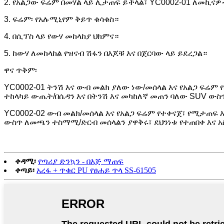
2. የአልጋው ፍሬም በመሃል ላይ ሊታጠፍ ይችላል፣ YC0002-01 ለመኪና
3. ፍሬም፡ የአሉሚኒየም ቅይጥ ቁሳቁስ።
4. በሲፕስ ላይ የውሃ መከላከያ ህክምና።
5. ከውሃ ለመከላከል የዝናብ ሽፋን በእጆቹ እና በጀርባው ላይ ይደረጋል።
ዋና ጥቅም፡
YC0002-01 ትንሽ እና ውብ መልክ ያለው ነው/መሰላል እና የአልጋ ፍሬም
ተከላካይ ውጤት/በሴዳን እና በትንሽ እና መካከለኛ መጠን ባለው SUV ው
YC0002-02 ውብ መልክ/መሰላል እና የአልጋ ፍሬም የተቀናጀ፣ የሚታጠፍ 
ውስጥ ለመጫን ተስማሚ/ድርብ መሰላልን ያዋቅሩ፣ ደህንነቱ የተጠበቀ እና 
ቀዳሚ፡
የጣሪያ ድንኳን - በእጅ ማጠፍ
ቀጣይ፡
አረፋ + ጥቁር PU የፀሐይ ጥላ SS-61505