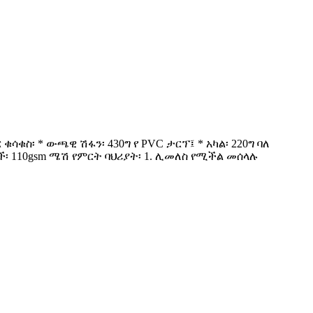
ስ፡ * ውጫዊ ሽፋን፡ 430ግ የ PVC ታርፕ፤ * አካል፡ 220ግ ባለ
፡ 110gsm ሜሽ የምርት ባህሪያት፡ 1. ሊመለስ የሚችል መሰላሉ