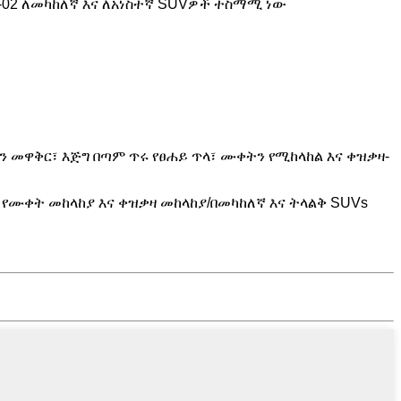
2-02 ለመካከለኛ እና ለአነስተኛ SUVዎች ተስማሚ ነው
ን መዋቅር፣ እጅግ በጣም ጥሩ የፀሐይ ጥላ፣ ሙቀትን የሚከላከል እና ቀዝቃዛ-
 የሙቀት መከላከያ እና ቀዝቃዛ መከላከያ/በመካከለኛ እና ትላልቅ SUVs