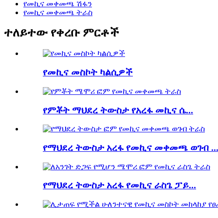
የመኪና መቀመጫ ሽፋን
የመኪና መቀመጫ ትራስ
ተለይተው የቀረቡ ምርቶች
የመኪና መስኮት ካልሲዎች
የምቾት ማህደረ ትውስታ የአረፋ መኪና ሴ...
የማህደረ ትውስታ አረፋ የመኪና መቀመጫ ወገብ ..
የማህደረ ትውስታ አረፋ የመኪና ራስጌ ፓይ...