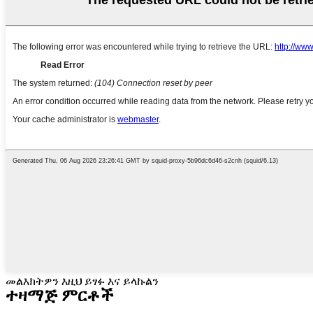
መልእክትዎን እዚህ ይፃፉ እና ይላኩልን
ተዛማጅ ምርቶች