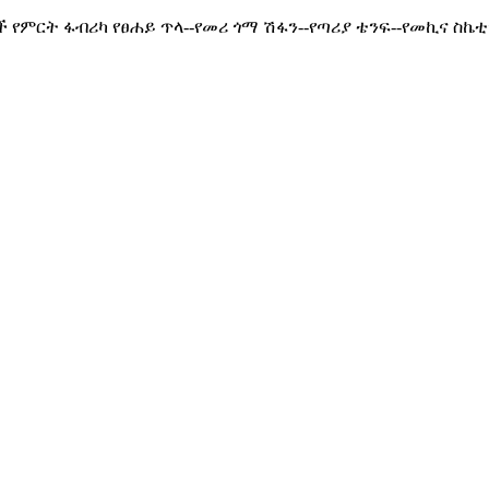
ምርት ፋብሪካ የፀሐይ ጥላ--የመሪ ጎማ ሽፋን--የጣሪያ ቴንፍ--የመኪና ስኬቲ