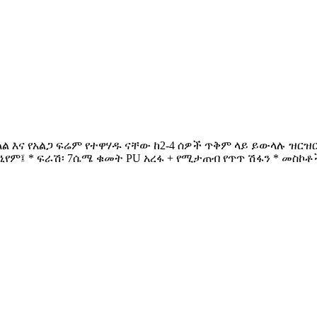
ና የአልጋ ፍሬም የተዋሃዱ ናቸው ከ2-4 ሰዎች ጥቅም ላይ ይውላሉ ዝርዝር ቁሳቁ
ኒየም፤ * ፍራሽ፡ 7ሴሜ ቁመት PU አረፋ + የሚታጠብ የጥጥ ሽፋን * መስኮቶች