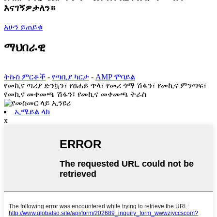
እናገኝዎታለን።
አሁን ይጠይቁ
ማህበራዊ
ትኩስ ምርቶች
-
የጣቢያ ካርታ
-
AMP ሞባይል
የመኪና ጣሪያ ድንኳን፣ የፀሐይ ጥላ፣ የመሪ ጎማ ሽፋን፣ የመኪና ምንጣፍ፣
የመኪና መቀመጫ ሽፋን፣ የመኪና መቀመጫ ትራስ
ኢሜይል ላክ
x