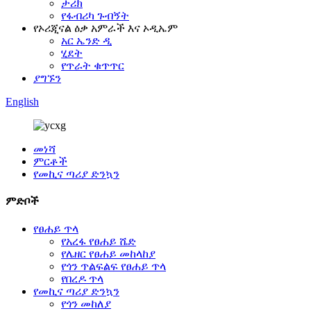
ታሪክ
የፋብሪካ ጉብኝት
የኦሪጂናል ዕቃ አምራች እና ኦዲኤም
አር ኤንድ ዲ
ሂደት
የጥራት ቁጥጥር
ያግኙን
English
መነሻ
ምርቶች
የመኪና ጣሪያ ድንኳን
ምድቦች
የፀሐይ ጥላ
የአረፋ የፀሐይ ሼድ
የሌዘር የፀሐይ መከላከያ
የጎን ጥልፍልፍ የፀሐይ ጥላ
የበረዶ ጥላ
የመኪና ጣሪያ ድንኳን
የጎን መከለያ