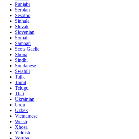
Punjabi
Serbian
Sesotho
Sinhala
Slovak
Slovenian
Somali
Samoan
Scots Gaelic
Shona
Sindhi
Sundanese
Swahili
Tajik
Tamil
Telugu
Thai
Ukrainian
Urdu
Uzbek
Vietnamese
Welsh
Xhosa
Yiddish
Yoruba