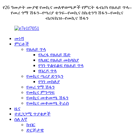
የ26 ዓመታት ሙያዊ የመኪና መለዋወጫዎች የምርት ፋብሪካ የፀሐይ ጥላ--
የመሪ ጎማ ሽፋን--የጣሪያ ቴንፍ--የመኪና ስኬቲንግ ሽፋን--የመኪና
ብሪፍኬዝ--የመኪና ሽፋን
መነሻ
ምርቶች
የፀሐይ ጥላ
የአረፋ የፀሐይ ሼድ
የሌዘር የፀሐይ መከላከያ
የጎን ጥልፍልፍ የፀሐይ ጥላ
የበረዶ ጥላ
የመኪና ጣሪያ ድንኳን
የጎን መከለያ
የመሪ ጎማ ሽፋን
የመኪና ምንጣፍ
የመኪና መቀመጫ ሽፋን
የመኪና መቀመጫ ትራስ
ዜና
ተደጋጋሚ ጥያቄዎች
ስለ እኛ
ክብር
ድርጅታዊ