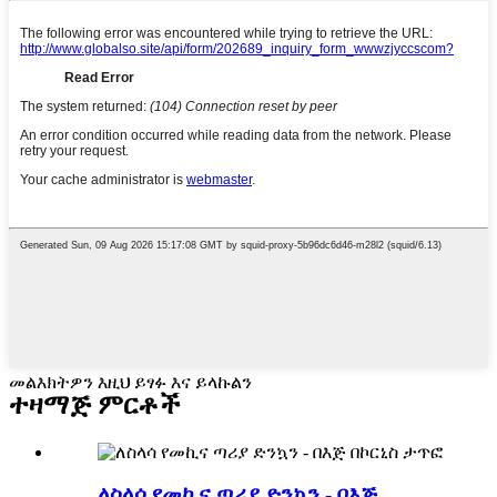
መልእክትዎን እዚህ ይፃፉ እና ይላኩልን
ተዛማጅ ምርቶች
ለስላሳ የመኪና ጣሪያ ድንኳን - በእጅ