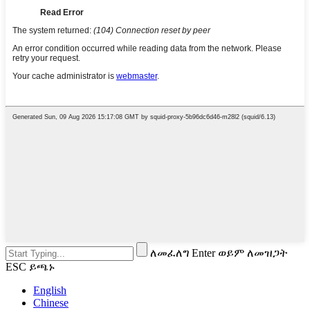
ለመፈለግ Enter ወይም ለመዝጋት
ESC ይጫኑ
English
Chinese