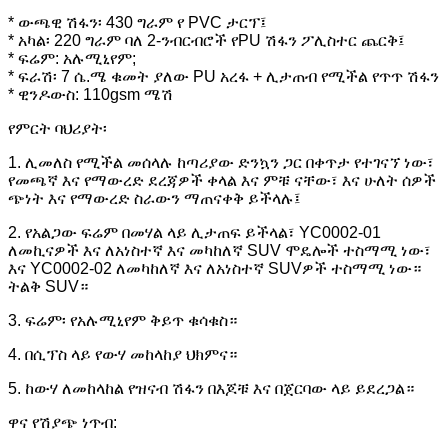
* ውጫዊ ሽፋን፡ 430 ግራም የ PVC ታርፕ፤
* አካል፡ 220 ግራም ባለ 2-ንብርብሮች የPU ሽፋን ፖሊስተር ጨርቅ፤
* ፍሬም: አሉሚኒየም;
* ፍራሽ፡ 7 ሴ.ሜ ቁመት ያለው PU አረፋ + ሊታጠብ የሚችል የጥጥ ሽፋን
* ዊንዶውስ: 110gsm ሜሽ
የምርት ባህሪያት፡
1. ሊመለስ የሚችል መሰላሉ ከጣሪያው ድንኳን ጋር በቀጥታ የተገናኘ ነው፣
የመጫኛ እና የማውረድ ደረጃዎች ቀላል እና ምቹ ናቸው፣ እና ሁለት ሰዎች
ጭነት እና የማውረድ ስራውን ማጠናቀቅ ይችላሉ፤
2. የአልጋው ፍሬም በመሃል ላይ ሊታጠፍ ይችላል፣ YC0002-01
ለመኪናዎች እና ለአነስተኛ እና መካከለኛ SUV ሞዴሎች ተስማሚ ነው፣
እና YC0002-02 ለመካከለኛ እና ለአነስተኛ SUVዎች ተስማሚ ነው።
ትልቅ SUV።
3. ፍሬም፡ የአሉሚኒየም ቅይጥ ቁሳቁስ።
4. በሲፕስ ላይ የውሃ መከላከያ ህክምና።
5. ከውሃ ለመከላከል የዝናብ ሽፋን በእጆቹ እና በጀርባው ላይ ይደረጋል።
ዋና የሽያጭ ነጥብ: