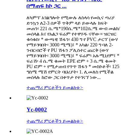
በማጠፍ ከኮ ጋር ...
ለካምፕ አገልግሎት የሚውሉ ለስላሳ የመኪና ጣሪያ
ድንኳን ለ2-3 ሰዎች ጥቅም ላይ ይውላሉ ክፍት
መጠን፡ 221 ሴ.ሜ*190ሴ.ሜ*102ሴ.ሜ ውብ መልክ/
መሰላል እና የአልጋ ፍሬም የተዋሃዱ ናቸው። ዝርዝር
ቁሳቁስ፡ * ውጫዊ ሽፋን፡ 430 ግ የ PVC ታርፕ (ውሃ
የማይገባበት፡ 3000 ሚሜ)፤ * አካል፡ 220 ግ ባለ 2-
ንብርብሮች የ PU ሽፋን ፖሊስተር ጨርቅ (ውሃ
የማይገባበት፡ 3000 ሚሜ)፤ * ፍሬም፡ አሉሚኒየም፤ *
ፍራሽ፡ 4 ሴ.ሜ ቁመት EPE ፎም + 3 ሴ.ሜ ቁመት
PU ፎም + የሚታጠብ የጥጥ ሽፋን * መስኮቶች፡ 125
ግስሜ ሜሽ የምርት ባህሪያት፡ 1. ሊመለስ የሚችል
መሰላሉ ከሮው ጋር በቀጥታ የተገናኘ ነው...
ተጨማሪ ምርቶችን ይመልከቱ
>
Yc-0002
ተጨማሪ ምርቶችን ይመልከቱ
>