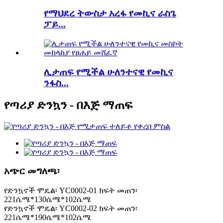
የማህደረ ትውስታ አረፋ የመኪና ራስጌ
ፓይ...
ሊታጠፍ የሚችል ሁለንተናዊ የመኪና
ንፋስ...
የጣሪያ ድንኳን - በእጅ ማጠፍ
አጭር መግለጫ፡
የድንኳኖች ሞዴል፡ YC0002-01 ክፍት መጠን፡
221ሴሜ*130ሴሜ*102ሴሜ
የድንኳኖች ሞዴል፡ YC0002-02 ክፍት መጠን፡
221ሴሜ*190ሴሜ*102ሴሜ