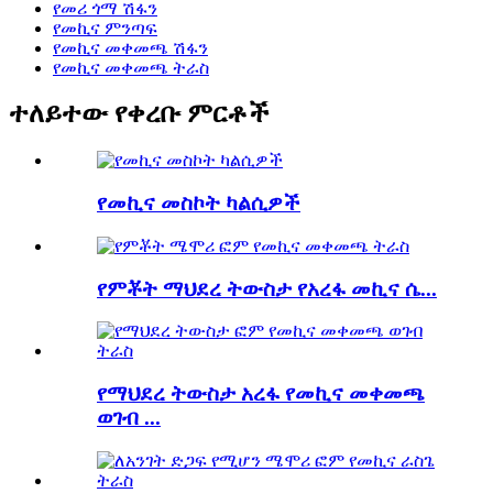
የመሪ ጎማ ሽፋን
የመኪና ምንጣፍ
የመኪና መቀመጫ ሽፋን
የመኪና መቀመጫ ትራስ
ተለይተው የቀረቡ ምርቶች
የመኪና መስኮት ካልሲዎች
የምቾት ማህደረ ትውስታ የአረፋ መኪና ሴ...
የማህደረ ትውስታ አረፋ የመኪና መቀመጫ
ወገብ ...