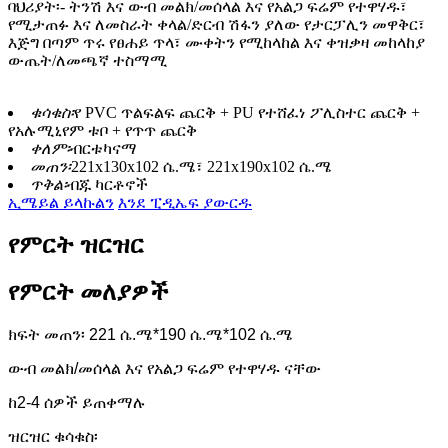
ባህሪያት፡- ትንሽ እና ውብ መልክ/መሰላል እና የአልጋ ፍሬም የተዋሃዱ፣
የሚታጠፉ እና ለመስራት ቀላል/ድርብ ሽፋን ያለው የታርፓሊን መዋቅር፣
እጅግ በጣም ጥሩ የፀሐይ ጥላ፣ ሙቀትን የሚከላከል እና ቀዝቃዛ መከላከያ
ውጤት/ለመጫኛ ተስማሚ
ቁሳቁስ፡
የ PVC ጥልፍልፍ ጨርቅ + PU የተሸፈነ ፖሊስተር ጨርቅ +
የአሉሚኒየም ቱቦ + የጥጥ ጨርቅ
ቀለም፡
ብርቱካናማ
መጠን፡
221x130x102 ሴ.ሜ፣ 221x190x102 ሴ.ሜ
ጥቅል፡
ብጁ ካርቶኖች
ኢሜይል ይላኩልን
እንደ ፒዲኤፍ ያውርዱ
የምርት ዝርዝር
የምርት መለያዎች
ክፍት መጠን፡ 221 ሴ.ሜ*190 ሴ.ሜ*102 ሴ.ሜ
ውብ መልክ/መሰላል እና የአልጋ ፍሬም የተዋሃዱ ናቸው
ከ2-4 ሰዎች ይጠቀማሉ
ዝርዝር ቁሳቁስ፡