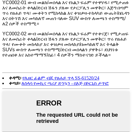
YC0002-01 ውብ መልክ/መሰላል እና የአልጋ ፍሬም የተዋሃዱ፣ የሚታጠፉ
እና ለመስራት ቀላል/ድርብ ሽፋን ያለው የታርፓሊን መዋቅር፣ እጅግ በጣም
ጥሩ የፀሐይ ጥላ፣ ሙቀትን የሚከላከል እና ቀዝቃዛ-ተከላካይ ውጤት/በሴዳን
እና በትንሽ እና መካከለኛ መጠን ባለው SUV ውስጥ ለመጫን ተስማሚ/
ለ2 ሰዎች ተስማሚ።
YC0002-02 ውብ መልክ/መሰላል እና የአልጋ ፍሬም የተቀናጀ፣ የሚታጠፍ
እና ለመስራት ቀላል/ድርብ ሽፋን ያለው የታርፓሊን መዋቅር፣ ጥሩ የፀሐይ
ጥላ፣ የሙቀት መከላከያ እና ቀዝቃዛ መከላከያ/በመካከለኛ እና ትላልቅ
SUVs ውስጥ ለመጫን ተስማሚ/ድርብ መሰላልን ያዋቅሩ፣ ደህንነቱ
የተጠበቀ እና አስተማማኝ/ሰፊ፣ 4 ሰዎችን ማስተናገድ ይችላል።
ቀዳሚ፡
የሌዘር ፊልም ብጁ የፀሐይ ጥላ SS-61520/24
ቀጣይ፡
ለስላሳ የመኪና ጣሪያ ድንኳን - በእጅ በኮርኒስ ታጥፎ