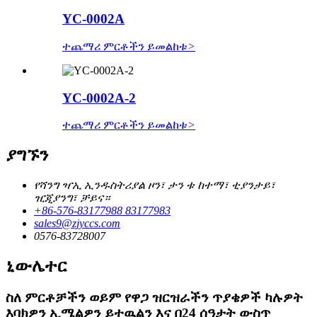
YC-0002A
ተጨማሪ ምርቶችን ይመልከቱ
>
YC-0002A-2
ተጨማሪ ምርቶችን ይመልከቱ
>
ያግኙን
የሻንግ ዣኢ ኢንዱስትሪያል ዞን፣ ታን ቱ ከተማ፣ ቲያንታይ፣
ዢጂያንግ፣ ቻይና።
+86-576-83177988 83177983
sales9@zjyccs.com
0576-83728007
ኒውሌተር
ስለ ምርቶቻችን ወይም የዋጋ ዝርዝራችን ጥያቄዎች ካሉዎት
እባክዎን ኢሜልዎን ይተዉልን እና በ24 ሰዓታት ውስጥ